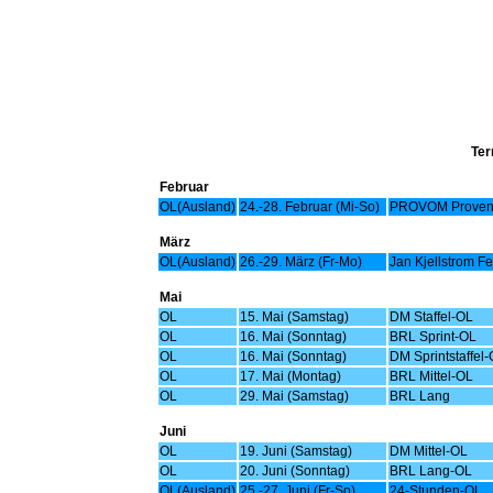
Ter
Februar
OL(Ausland)
24.-28. Februar (Mi-So)
PROVOM Provence
März
OL(Ausland)
26.-29. März (Fr-Mo)
Jan Kjellstrom Fe
Mai
OL
15. Mai (Samstag)
DM Staffel-OL
OL
16. Mai (Sonntag)
BRL Sprint-OL
OL
16. Mai (Sonntag)
DM Sprintstaffel
OL
17. Mai (Montag)
BRL Mittel-OL
OL
29. Mai (Samstag)
BRL Lang
Juni
OL
19. Juni (Samstag)
DM Mittel-OL
OL
20. Juni (Sonntag)
BRL Lang-OL
OL(Ausland)
25.-27. Juni (Fr-So)
24-Stunden-OL