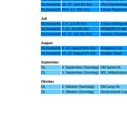
OL(Ausland)
25.-27. Juni (Fr-So)
3Tre Orienteerin
OL(Ausland)
28.6.-4.7. (Mo-So)
5 Days Paganell
Juli
OL(Ausland)
2.-4. Juli (Fr-So)
3 days of Belgiu
OL(Ausland)
7.-11. Juli (Mi-So)
PRIMIERO O WE
OL(Ausland)
10.-15. Juli (Sa-Do)
Austrian Oriente
August
OL(Ausland)
9.-14. August (Mo-Sa)
Hungária Cup
OL(Ausland)
20.-22. August (Fr-So)
Dzukija 3days
September
OL
4. September (Samstag)
DM Sprint-OL
OL
5. September (Sonntag)
BRL Mitteldistan
Oktober
OL
2. Oktober (Samstag)
DM Lang-OL
OL
3. Oktober (Sonntag)
Deutschland-Cup 